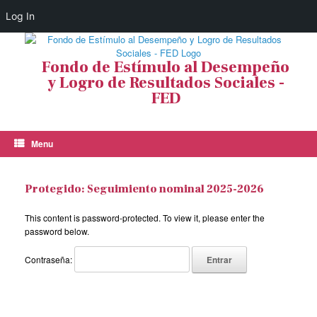
Log In
Skip
to
Fondo de Estímulo al Desempeño
content
y Logro de Resultados Sociales -
FED
Menu
Protegido: Seguimiento nominal 2025-2026
This content is password-protected. To view it, please enter the
password below.
Contraseña: